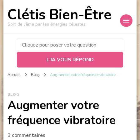
Clétis Bien-Être
Soin de l'âme par les énergies célestes
L'IA VOUS RÉPOND
Accueil
Blog
Augmenter votre fréquence vibratoire
BLOG
Augmenter votre
fréquence vibratoire
sur
3 commentaires