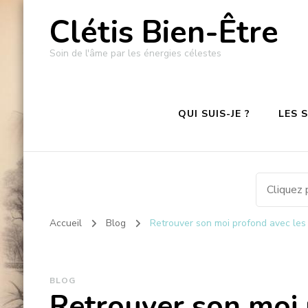
Clétis Bien-Être
Soin de l'âme par les énergies célestes
QUI SUIS-JE ?
LES 
Accueil
Blog
Retrouver son moi profond avec les e
BLOG
Retrouver son moi 