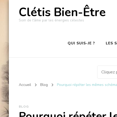
Clétis Bien-Être
Soin de l'âme par les énergies célestes
QUI SUIS-JE ?
LES 
Accueil
Blog
Pourquoi répéter les mêmes schém
BLOG
Pourquoi répéter 