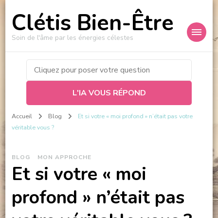
Clétis Bien-Être
Soin de l'âme par les énergies célestes
L'IA VOUS RÉPOND
Accueil
Blog
Et si votre « moi profond » n’était pas votre
véritable vous ?
BLOG
MON APPROCHE
Et si votre « moi
profond » n’était pas