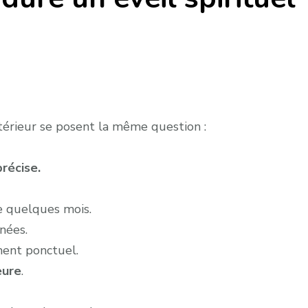
térieur se posent la même question :
précise.
re quelques mois.
nnées.
ement ponctuel.
eure
.