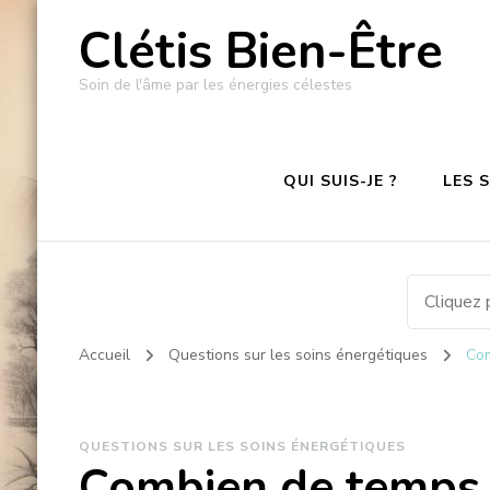
Clétis Bien-Être
Soin de l'âme par les énergies célestes
QUI SUIS-JE ?
LES 
Accueil
Questions sur les soins énergétiques
Com
QUESTIONS SUR LES SOINS ÉNERGÉTIQUES
Combien de temps d